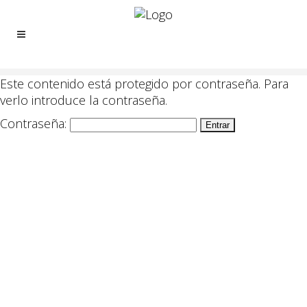
Este con­tenido está pro­te­gi­do por con­traseña. Para
ver­lo intro­duce la con­traseña.
Con­traseña: