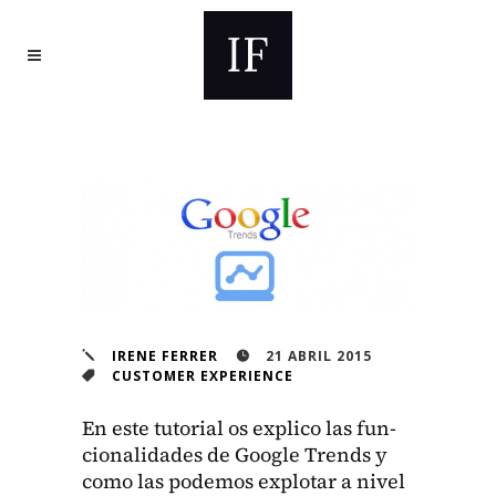
IRENE FERRER
21 ABRIL 2015
CUSTOMER EXPERIENCE
En este tuto­r­i­al os expli­co las fun­
cional­i­dades de Google Trends y
como las podemos explotar a niv­el