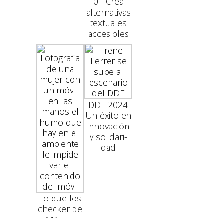
01 Crea
alter­na­ti­vas
tex­tuales
acce­si­bles
DDE 2024:
Un éxi­to en
inno­vación
y sol­i­dari­
dad
Lo que los
check­er de