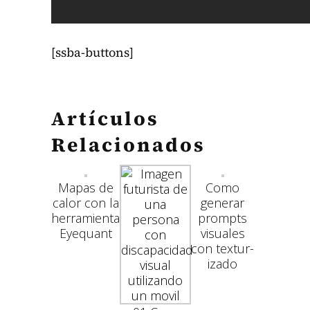
[ssba-but­tons]
Artículos
Relacionados
Mapas de
Como
calor con la
gener­ar
her­ramien­ta
prompts
Eye­quant
visuales
con tex­tur­
iza­do