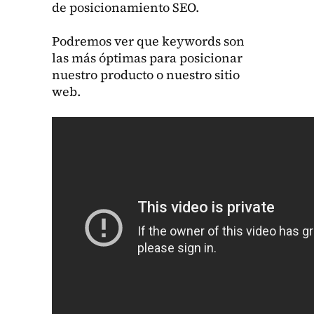
de posi­cionamien­to SEO.
Podremos ver que key­words son
las más ópti­mas para posi­cionar
nue­stro pro­duc­to o nue­stro sitio
web.