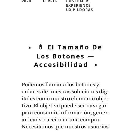
2020
FERRER
CUSTOMER
EXPERIENCE
UX PÍLDORAS
💊 El Tamaño De
Los Botones —
Accesibilidad
Podemos lla­mar a los botones y
enlaces de nues­tras solu­ciones dig­
i­tales como nue­stro ele­men­to obje­
ti­vo. El obje­ti­vo puede ser nave­g­ar
para con­sumir infor­ma­ción, gener­
ar leads o accionar una com­pra.
Nece­si­ta­mos que nue­stros usuar­ios