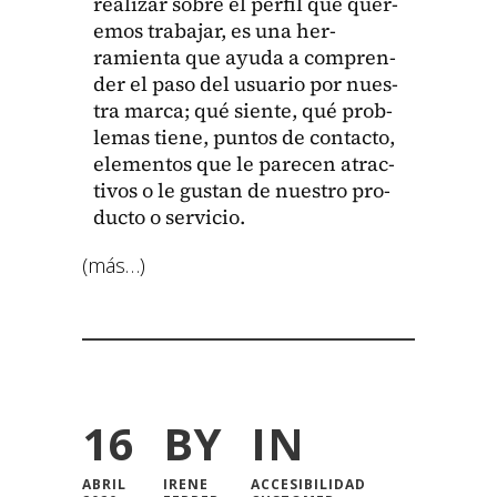
realizar sobre el per­fil que quer­
e­mos tra­ba­jar, es una her­
ramien­ta que ayu­da a com­pren­
der el paso del usuario por nues­
tra mar­ca; qué siente, qué prob­
le­mas tiene, pun­tos de con­tac­to,
ele­men­tos que le pare­cen atrac­
tivos o le gus­tan de nue­stro pro­
duc­to o ser­vi­cio.
(más…)
16
BY
IN
ABRIL
IRENE
ACCESIBILIDAD