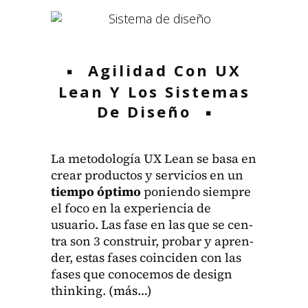
Agilidad Con UX
Lean Y Los Sistemas
De Diseño
La metodología UX Lean se basa en
crear pro­duc­tos y ser­vi­cios en un
tiem­po ópti­mo
ponien­do siem­pre
el foco en la expe­ri­en­cia de
usuario. Las fase en las que se cen­
tra son 3 con­stru­ir, pro­bar y apren­
der, estas fas­es coin­ci­den con las
fas­es que cono­ce­mos de design
think­ing.
(más…)