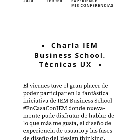
2020
FERRER
EXPERIENCE
MIS CONFERENCIAS
Charla IEM
Business School.
Técnicas UX
El viernes tuve el gran plac­er de
poder par­tic­i­par en la fan­tás­ti­ca
ini­cia­ti­va de IEM Busi­ness School
#EnCasaConIEM donde nue­va­
mente pude dis­fru­tar de hablar de
lo que más me gus­ta, el dis­eño de
expe­ri­en­cia de usuario y las fas­es
de dis­eño del ‘design think­ing’.