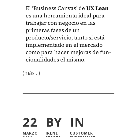
El ‘Busi­ness Can­vas’ de
UX Lean
es una her­ramien­ta ide­al para
tra­ba­jar con nego­cio en las
primeras fas­es de un
producto/servicio, tan­to si está
imple­men­ta­do en el mer­cad
o
como para hac­er mejo­ras de fun­
cional­i­dades el mis­mo.
(más…)
22
BY
IN
MARZO
IRENE
CUSTOMER