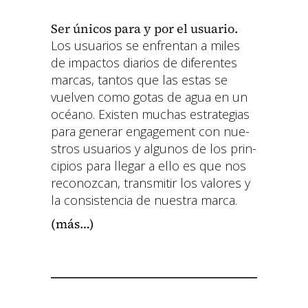
Ser úni­cos para y por el usuario.
Los usuar­ios se enfrentan a miles
de impactos diar­ios de difer­entes
mar­cas, tan­tos que las estas se
vuel­ven como gotas de agua en un
océano. Exis­ten muchas estrate­gias
para gener­ar engage­ment con nue­
stros usuar­ios y algunos de los prin­
ci­p­ios para lle­gar a ello es que nos
reconoz­can, trans­mi­tir los val­ores y
la con­sis­ten­cia de nues­tra mar­ca.
(más…)