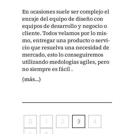
En oca­siones suele ser com­ple­jo el
enca­je del equipo de dis­eño con
equipos de desar­rol­lo y nego­cio o
cliente. Todos velam­os por lo mis­
mo, entre­gar una pro­duc­to o ser­vi­
cio que resuel­va una necesi­dad de
mer­ca­do, esto lo con­seguire­mos
uti­lizan­do medologías agiles, pero
no siem­pre es fácil .
(más…)
1
2
3
4