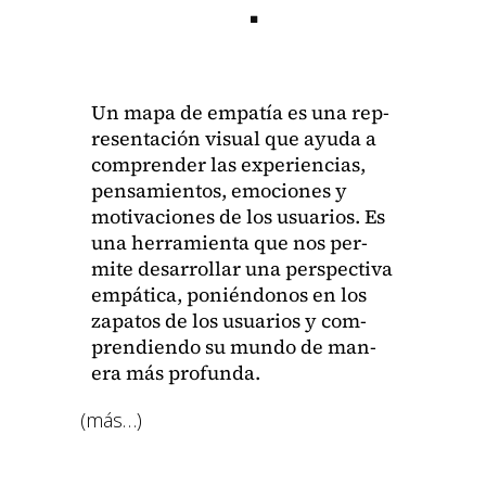
Un mapa de empatía es una rep­
re­sentación visu­al que ayu­da a
com­pren­der las expe­ri­en­cias,
pen­samien­tos, emo­ciones y
moti­va­ciones de los usuar­ios. Es
una her­ramien­ta que nos per­
mite desar­rol­lar una per­spec­ti­va
empáti­ca, ponién­donos en los
zap­atos de los usuar­ios y com­
pren­di­en­do su mun­do de man­
era más pro­fun­da.
(más…)