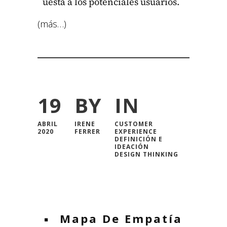
ues­ta a los poten­ciales usuar­ios.
(más…)
19
BY
IN
ABRIL
IRENE
CUSTOMER
2020
FERRER
EXPERIENCE
DEFINICIÓN E
IDEACIÓN
DESIGN THINKING
Mapa De Empatía