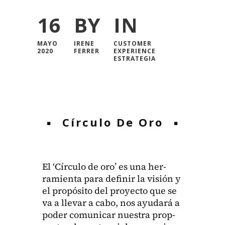
16
BY
IN
MAYO
IRENE
CUSTOMER
2020
FERRER
EXPERIENCE
ESTRATEGIA
Círculo De Oro
El ‘Cír­cu­lo de oro’ es una her­
ramien­ta para definir la visión y
el propósi­to del proyec­to que se
va a lle­var a cabo, nos ayu­dará a
poder comu­nicar nues­tra prop­