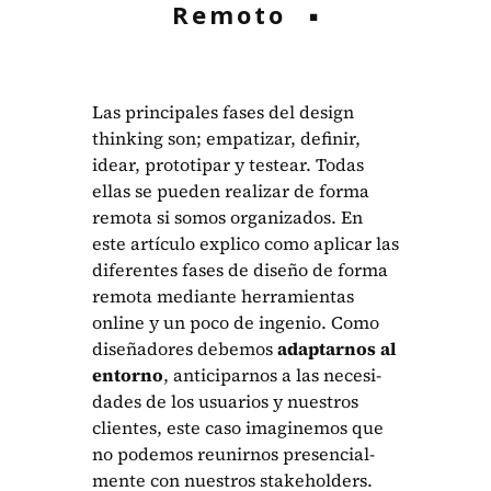
Remoto
Las prin­ci­pales fas­es del design
think­ing son; empa­ti­zar, definir,
idear, pro­toti­par y testear. Todas
ellas se pueden realizar de for­ma
remo­ta si somos orga­ni­za­dos. En
este artícu­lo expli­co como aplicar las
difer­entes fas­es de dis­eño de for­ma
remo­ta medi­ante her­ramien­tas
online y un poco de inge­nio. Como
dis­eñadores debe­mos
adap­tarnos al
entorno
, antic­i­parnos a las necesi­
dades de los usuar­ios y nue­stros
clientes, este caso imag­inemos que
no podemos reunirnos pres­en­cial­
mente con nue­stros stake­hold­ers.