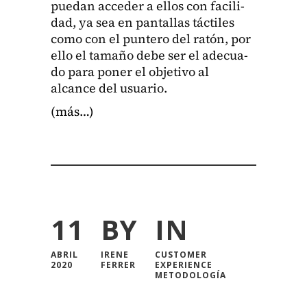
puedan acced­er a ellos con facil­i­
dad, ya sea en pan­tallas tác­tiles
como con el pun­tero del ratón, por
ello el tamaño debe ser el ade­cua­
do para pon­er el obje­ti­vo al
alcance del usuario.
(más…)
11
BY
IN
ABRIL
IRENE
CUSTOMER
2020
FERRER
EXPERIENCE
METODOLOGÍA