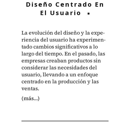
Diseño Centrado En
El Usuario
La evolu­ción del dis­eño y la expe­
ri­en­cia del usuario ha exper­i­men­
ta­do cam­bios sig­ni­fica­tivos a lo
largo del tiem­po. En el pasa­do, las
empre­sas cre­a­ban pro­duc­tos sin
con­sid­er­ar las necesi­dades del
usuario, lle­van­do a un enfoque
cen­tra­do en la pro­duc­ción y las
ven­tas.
(más…)