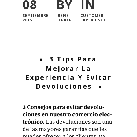
08
BY
IN
SEPTIEMBRE
IRENE
CUSTOMER
2015
FERRER
EXPERIENCE
3 Tips Para
Mejorar La
Experiencia Y Evitar
Devoluciones
3 Con­se­jos para evi­tar devolu­
ciones en nue­stro com­er­cio elec­
tróni­co.
Las devolu­ciones son una
de las may­ores garan­tías que les
puedes ofre­cer a los clientes, ya