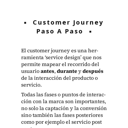
Customer Journey
Paso A Paso
El cus­tomer jour­ney es una her­
ramien­ta ‘ser­vice design’ que nos
per­mite mapear el recor­ri­do del
usuario
antes
,
durante
y
después
de la inter­ac­ción del pro­duc­to o
ser­vi­cio.
Todas las fas­es o pun­tos de inter­ac­
ción con la mar­ca son impor­tantes,
no solo la captación y la con­ver­sión
sino tam­bién las fas­es pos­te­ri­ores
como por ejem­p­lo el ser­vi­cio post