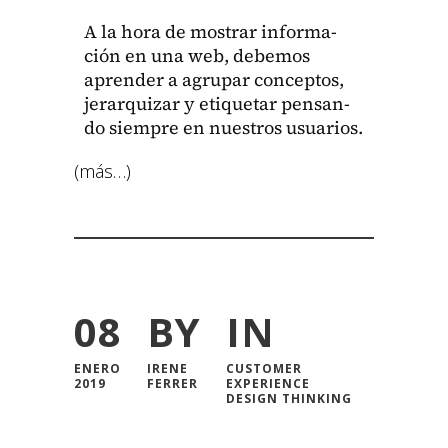
A la hora de mostrar infor­ma­
ción en una web, debe­mos
apren­der a agru­par con­cep­tos,
jer­ar­quizar y eti­que­tar pen­san­
do siem­pre en nue­stros usuar­ios.
(más…)
08
BY
IN
ENERO
IRENE
CUSTOMER
2019
FERRER
EXPERIENCE
DESIGN THINKING