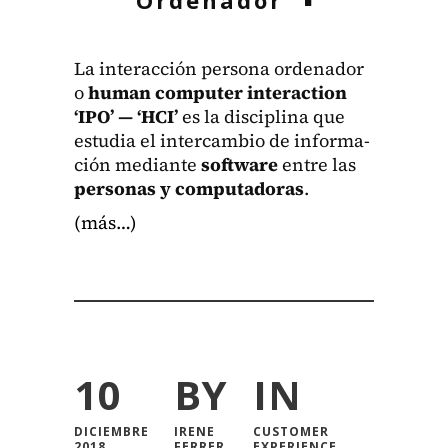
La inter­ac­ción per­sona orde­nador
o
human com­put­er inter­ac­tion
‘IPO’ — ‘HCI’
es la dis­ci­plina que
estu­dia el inter­cam­bio de infor­ma­
ción medi­ante
soft­ware
entre las
per­sonas y com­puta­do­ras
.
(más…)
10
BY
IN
DICIEMBRE
IRENE
CUSTOMER
2018
FERRER
EXPERIENCE