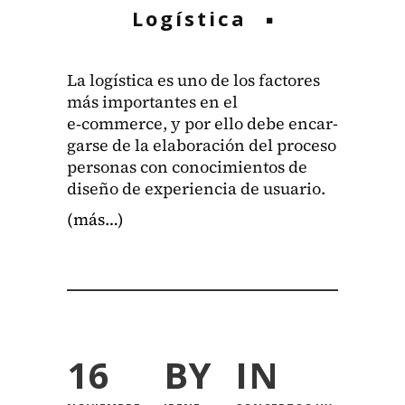
Logística
La logís­ti­ca es uno de los fac­tores
más impor­tantes en el
e‑commerce, y por ello debe encar­
garse de la elab­o­ración del pro­ce­so
per­sonas con conocimien­tos de
dis­eño de expe­ri­en­cia de usuario.
(más…)
16
BY
IN