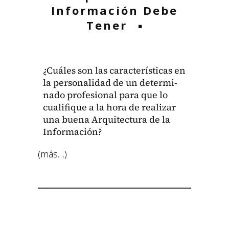
Información Debe
Tener
¿Cuáles son las car­ac­terís­ti­cas en
la per­son­al­i­dad de un deter­mi­
na­do pro­fe­sion­al para que lo
cual­i­fique a la hora de realizar
una bue­na Arqui­tec­tura de la
Infor­ma­ción?
(más…)