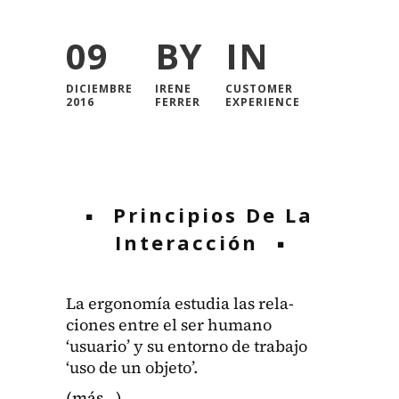
09
BY
IN
DICIEMBRE
IRENE
CUSTOMER
2016
FERRER
EXPERIENCE
Principios De La
Interacción
La ergonomía estu­dia las rela­
ciones entre el ser humano
‘usuario’ y su entorno de tra­ba­jo
‘uso de un obje­to’.
(más…)