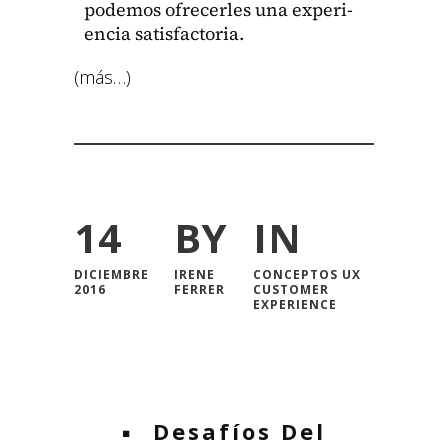
podemos ofre­cer­les una expe­ri­
en­cia sat­is­fac­to­ria.
(más…)
14
BY
IN
DICIEMBRE
IRENE
CONCEPTOS UX
2016
FERRER
CUSTOMER
EXPERIENCE
Desafíos Del