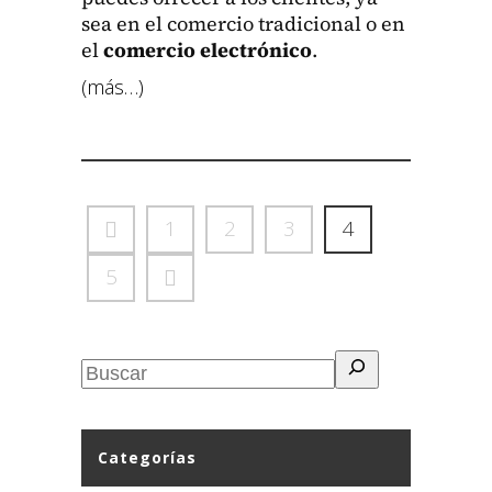
sea en el com­er­cio tradi­cional o en
el
com­er­cio elec­tróni­co
.
(más…)
1
2
3
4
5
Categorías