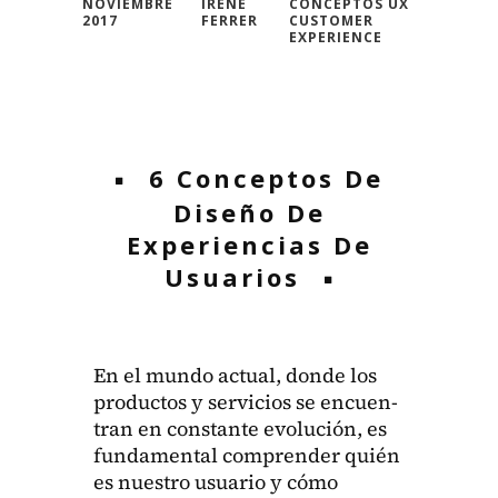
NOVIEMBRE
IRENE
CONCEPTOS UX
2017
FERRER
CUSTOMER
EXPERIENCE
6 Conceptos De
Diseño De
Experiencias De
Usuarios
En el mun­do actu­al, donde los
pro­duc­tos y ser­vi­cios se encuen­
tran en con­stante evolu­ción, es
fun­da­men­tal com­pren­der quién
es nue­stro usuario y cómo