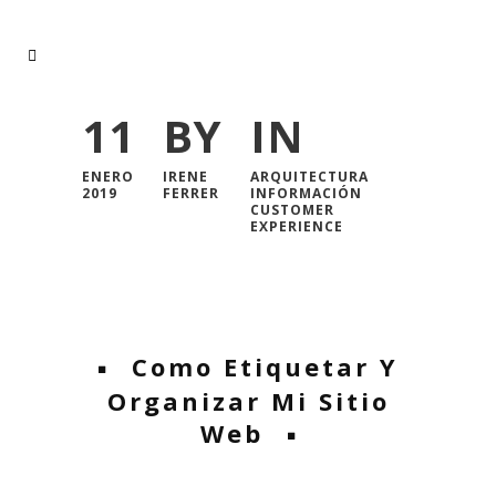
11
BY
IN
ENERO
IRENE
ARQUITECTURA
2019
FERRER
INFORMACIÓN
CUSTOMER
EXPERIENCE
Home
/
Blog de diseño experiencia de usuario
Como Etiquetar Y
Organizar Mi Sitio
Web