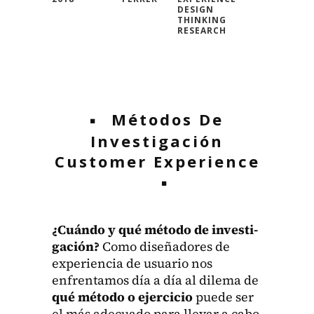
DESIGN
THINKING
RESEARCH
Métodos De
Investigación
Customer Experience
¿Cuán­do y qué méto­do de inves­ti­
gación?
Como dis­eñadores de
expe­ri­en­cia de usuario nos
enfrenta­mos día a día al dile­ma de
qué méto­do o ejer­ci­cio
puede ser
el más ade­cua­do para lle­var a cabo