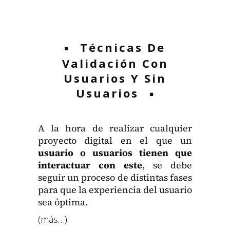
Técnicas De
Validación Con
Usuarios Y Sin
Usuarios
A la hora de realizar cualquier
proyec­to dig­i­tal en el que un
usuario o usuar­ios tienen que
inter­ac­tu­ar con este
, se debe
seguir un pro­ce­so de dis­tin­tas fas­es
para que la expe­ri­en­cia del usuario
sea ópti­ma.
(más…)