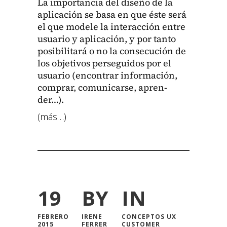
La impor­tan­cia del dis­eño de la
apli­cación se basa en que éste será
el que mod­ele la inter­ac­ción entre
usuario y apli­cación, y por tan­to
posi­bil­i­tará o no la con­se­cu­ción de
los obje­tivos persegui­dos por el
usuario (encon­trar infor­ma­ción,
com­prar, comu­ni­carse, apren­
der…).
(más…)
19
BY
IN
FEBRERO
IRENE
CONCEPTOS UX
2015
FERRER
CUSTOMER