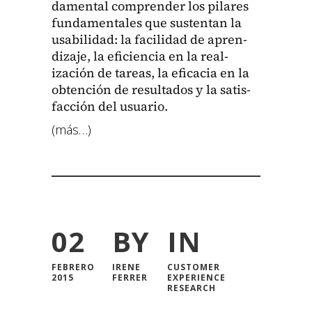
da­men­tal com­pren­der los pilares
fun­da­men­tales que sus­ten­tan la
usabil­i­dad: la facil­i­dad de apren­
diza­je, la efi­cien­cia en la real­
ización de tar­eas, la efi­ca­cia en la
obten­ción de resul­ta­dos y la sat­is­
fac­ción del usuario.
(más…)
02
BY
IN
FEBRERO
IRENE
CUSTOMER
2015
FERRER
EXPERIENCE
RESEARCH