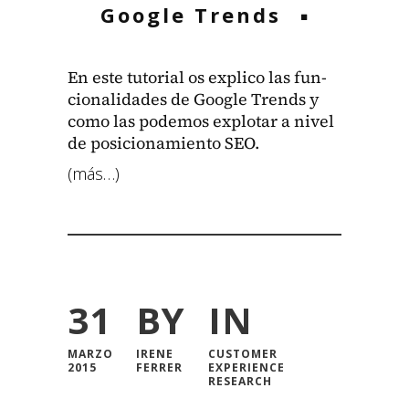
Google Trends
En este tuto­r­i­al os expli­co las fun­
cional­i­dades de Google Trends y
como las podemos explotar a niv­el
de posi­cionamien­to SEO.
(más…)
31
BY
IN
MARZO
IRENE
CUSTOMER
2015
FERRER
EXPERIENCE
RESEARCH