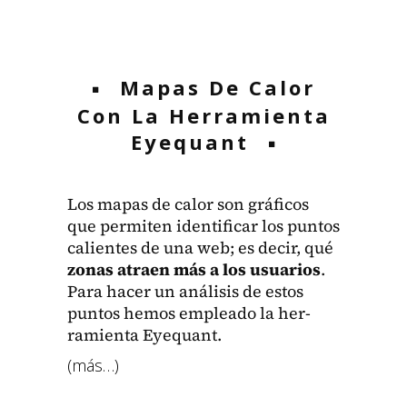
Mapas De Calor
Con La Herramienta
Eyequant
Los mapas de calor son grá­fi­cos
que per­miten iden­ti­ficar los pun­tos
calientes de una web; es decir, qué
zonas atraen más a los usuar­ios
.
Para hac­er un análi­sis de estos
pun­tos hemos emplea­do la her­
ramien­ta Eye­quant.
(más…)