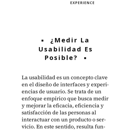
EXPERIENCE
¿Medir La
Usabilidad Es
Posible?
La usabil­i­dad es un con­cep­to clave
en el dis­eño de inter­faces y expe­ri­
en­cias de usuario. Se tra­ta de un
enfoque empíri­co que bus­ca medir
y mejo­rar la efi­ca­cia, efi­cien­cia y
sat­is­fac­ción de las per­sonas al
inter­ac­tu­ar con un pro­duc­to o ser­
vi­cio. En este sen­ti­do, resul­ta fun­